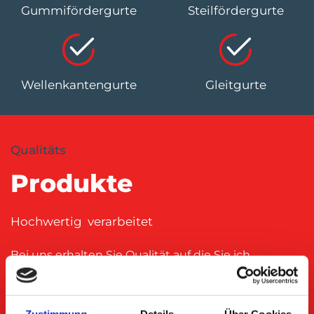
Gummifördergurte
Steilfördergurte
Wellenkantengurte
Gleitgurte
Qualitäts
Produkte
Hochwertig verarbeitet
Bei uns erhalten Sie Qualität auf die Sie ich
verlassen können. Im Bereich der Textilfördergurte
bieten wir unseren Kunden eine umfassende
Zustimmung
Details
Über Cookies