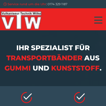
Zum Inhalt springen
Service rund um die Uhr
:
0174 329 1187

IHR SPEZIALIST FÜR
TRANSPORTBÄNDER
AUS
GUMMI
UND
KUNSTSTOFF
.