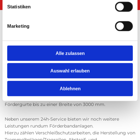
Statistiken
Willkommen auf unserer Website
Marketing
Vulkaniseur Technik Wilke
GmbH
Alle zulassen
Wir freuen uns über das Interesse an unserem
Auswahl erlauben
Unternehmen. Als Unternehmen mit Sitz in Herzfelde sind
wir für unsere Kunden regional im Raum Berlin-
Ablehnen
Brandenburg als auch überregional und sogar
deutschlandweit im Einsatz. Wir liefern und vulkanisieren
Fördergurte bis zu einer Breite von 3000 mm.
Neben unserem 24h-Service bieten wir noch weitere
Leistungen rundum Förderbandanlagen.
Hierzu zählen Verschleißschutzarbeiten, die Herstellung von
Trommelbelägen/Tragrollen, Abstreif- und